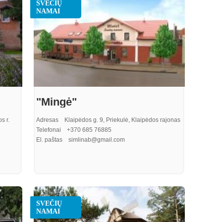
SVEČIŲ
NAMAI
"Mingė"
s r.
Adresas Klaipėdos g. 9, Priekulė, Klaipėdos rajonas
Telefonai +370 685 76885
El. paštas simlinab@gmail.com
SVEČIŲ
NAMAI