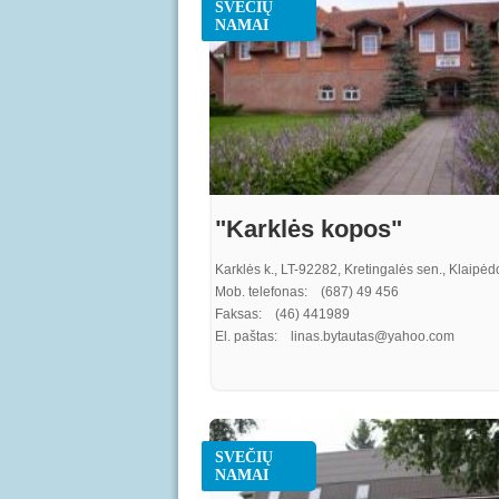
SVEČIŲ
NAMAI
"Karklės kopos"
Karklės k., LT-92282, Kretingalės sen., Klaipėdo
Mob. telefonas: (687) 49 456
Faksas: (46) 441989
El. paštas: linas.bytautas@yahoo.com
SVEČIŲ
NAMAI