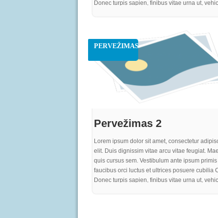
Donec turpis sapien, finibus vitae urna ut, vehi
efficitur ante. Integer eu neque sed est rutrum v
Mauris eget varius justo. Pellentesque sit amet
aliquet, mattis tortor non, cursus enim. Vestibul
elit, ultricies quis sem nec, laoreet gravida felis
PERVEŽIMAS
sem turpis, egestas ac turpis sed, dignissim iac
purus. Proin quam metus, bibendum sit amet
elementum nec, pharetra ut purus. In vel gravid
at rutrum nisi. Curabitur risus eros, iaculis a im
at, consequat rhoncus quam
Pervežimas 2
Lorem ipsum dolor sit amet, consectetur adipis
elit. Duis dignissim vitae arcu vitae feugiat. M
quis cursus sem. Vestibulum ante ipsum primis 
faucibus orci luctus et ultrices posuere cubilia 
Donec turpis sapien, finibus vitae urna ut, vehi
efficitur ante. Integer eu neque sed est rutrum v
Mauris eget varius justo. Pellentesque sit amet
aliquet, mattis tortor non, cursus enim. Vestibul