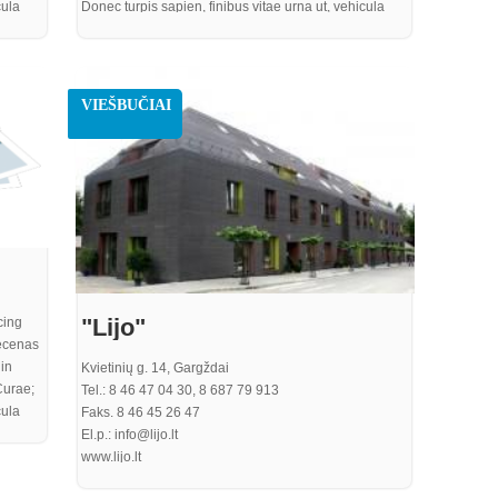
cula
Donec turpis sapien, finibus vitae urna ut, vehicula
arius.
efficitur ante. Integer eu neque sed est rutrum varius.
 ex
Mauris eget varius justo. Pellentesque sit amet ex
um nisi
aliquet, mattis tortor non, cursus enim. Vestibulum nisi
. Nulla
elit, ultricies quis sem nec, laoreet gravida felis. Nulla
VIEŠBUČIAI
ulis
sem turpis, egestas ac turpis sed, dignissim iaculis
purus. Proin quam metus, bibendum sit amet
a odio,
elementum nec, pharetra ut purus. In vel gravida odio,
perdiet
at rutrum nisi. Curabitur risus eros, iaculis a imperdiet
at, consequat rhoncus quam
"Lijo"
cing
aecenas
in
Kvietinių g. 14, Gargždai
Curae;
Tel.: 8 46 47 04 30, 8 687 79 913
cula
Faks. 8 46 45 26 47
arius.
El.p.: info@lijo.lt
 ex
www.lijo.lt
um nisi