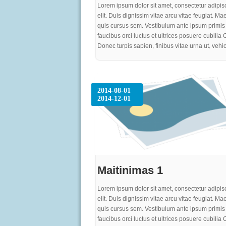
Lorem ipsum dolor sit amet, consectetur adipis
elit. Duis dignissim vitae arcu vitae feugiat. M
quis cursus sem. Vestibulum ante ipsum primis 
faucibus orci luctus et ultrices posuere cubilia 
Donec turpis sapien, finibus vitae urna ut, vehi
efficitur ante. Integer eu neque sed est rutrum v
Mauris eget varius justo. Pellentesque sit amet
aliquet, mattis tortor non, cursus enim. Vestibul
elit, ultricies quis sem nec, laoreet gravida felis
2014-08-01
sem turpis, egestas ac turpis sed, dignissim iac
2014-12-01
purus. Proin quam metus, bibendum sit amet
elementum nec, pharetra ut purus. In vel gravid
at rutrum nisi. Curabitur risus eros, iaculis a im
at, consequat rhoncus quam
Maitinimas 1
Lorem ipsum dolor sit amet, consectetur adipis
elit. Duis dignissim vitae arcu vitae feugiat. M
quis cursus sem. Vestibulum ante ipsum primis 
faucibus orci luctus et ultrices posuere cubilia 