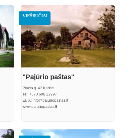
. Nulla
ulis
VIEŠBUČIAI
a odio,
perdiet
"Pajūrio paštas"
Placio g. 42 Karklė
Tel. +370 698 22997
El. p.: info@pajuriopastas.lt
www.pajuriopastas.lt