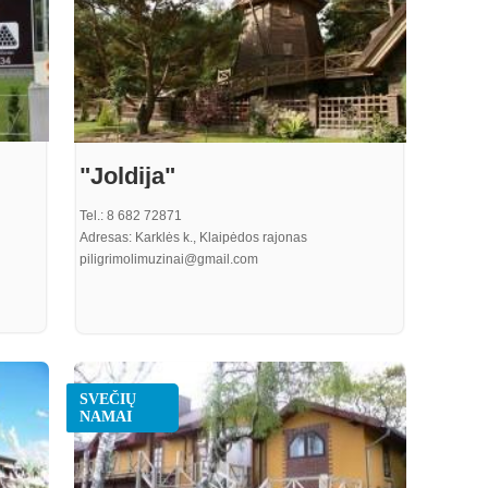
"Joldija"
Tel.: 8 682 72871
Adresas: Karklės k., Klaipėdos rajonas
piligrimolimuzinai@gmail.com
SVEČIŲ
NAMAI