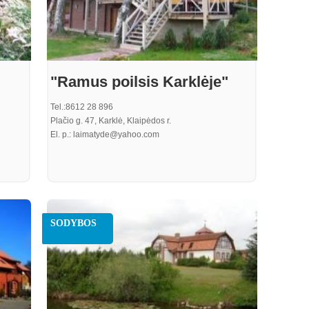
"Ramus poilsis Karklėje"
Tel.:8612 28 896
Plačio g. 47, Karklė, Klaipėdos r.
El. p.: laimatyde@yahoo.com
SODYBOS