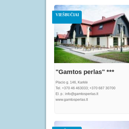
elit, ultricies quis sem nec, laoreet gravida felis
sem turpis, egestas ac turpis sed, dignissim iac
purus. Proin quam metus, bibendum sit amet
VIEŠBUČIAI
elementum nec, pharetra ut purus. In vel gravid
at rutrum nisi. Curabitur risus eros, iaculis a im
at, consequat rhoncus quam
"Gamtos perlas" ***
Placio g. 146, Karklė
Tel. +370 46 463033; +370 687 30700
El. p.: info@gamtosperlas.lt
www.gamtosperlas.lt