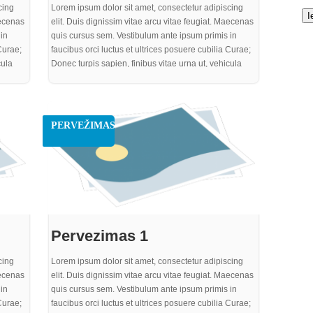
cing
Lorem ipsum dolor sit amet, consectetur adipiscing
aecenas
elit. Duis dignissim vitae arcu vitae feugiat. Maecenas
in
quis cursus sem. Vestibulum ante ipsum primis in
Curae;
faucibus orci luctus et ultrices posuere cubilia Curae;
cula
Donec turpis sapien, finibus vitae urna ut, vehicula
arius.
efficitur ante. Integer eu neque sed est rutrum varius.
 ex
Mauris eget varius justo. Pellentesque sit amet ex
um nisi
aliquet, mattis tortor non, cursus enim. Vestibulum nisi
. Nulla
elit, ultricies quis sem nec, laoreet gravida felis. Nulla
PERVEŽIMAS
ulis
sem turpis, egestas ac turpis sed, dignissim iaculis
purus. Proin quam metus, bibendum sit amet
a odio,
elementum nec, pharetra ut purus. In vel gravida odio,
perdiet
at rutrum nisi. Curabitur risus eros, iaculis a imperdiet
at, consequat rhoncus quam
Pervezimas 1
cing
Lorem ipsum dolor sit amet, consectetur adipiscing
aecenas
elit. Duis dignissim vitae arcu vitae feugiat. Maecenas
in
quis cursus sem. Vestibulum ante ipsum primis in
Curae;
faucibus orci luctus et ultrices posuere cubilia Curae;