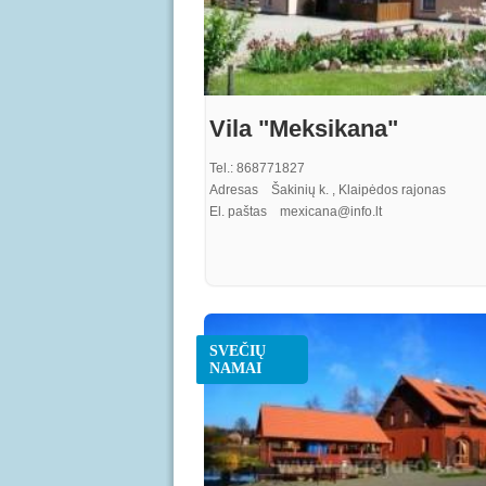
Vila "Meksikana"
Tel.: 868771827
Adresas Šakinių k. , Klaipėdos rajonas
El. paštas mexicana@info.lt
SVEČIŲ
NAMAI