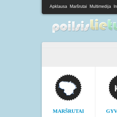
Apklausa
Maršrutai
Multimedija
I
MARŠRUTAI
GYV