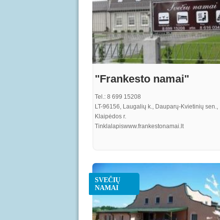
"Frankesto namai"
Tel.: 8 699 15208
LT-96156, Laugalių k., Dauparų-Kvietinių sen.,
Klaipėdos r.
Tinklalapiswww.frankestonamai.lt
SVEČIŲ
NAMAI