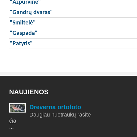
"Ažpurvinė"
"Gandrų dvaras"
"Smiltelė"
"Gaspada"
"Patyris"
NAUJIENOS
Dreverna ortofoto
Daugiau nuotraukų rasite
čia
...