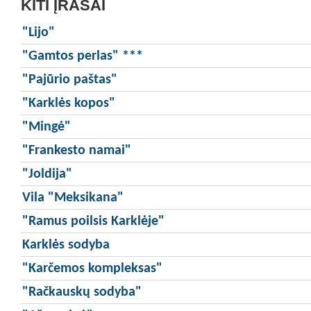
KITI ĮRAŠAI
"Lijo"
"Gamtos perlas" ***
"Pajūrio paštas"
"Karklės kopos"
"Mingė"
"Frankesto namai"
"Joldija"
Vila "Meksikana"
"Ramus poilsis Karklėje"
Karklės sodyba
"Karčemos kompleksas"
"Račkauskų sodyba"