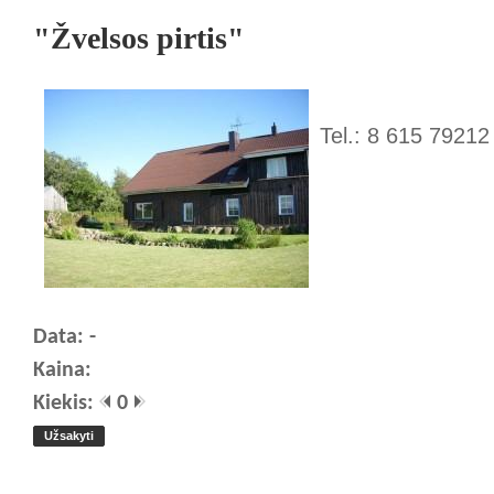
"Žvelsos pirtis"
Tel.: 8 615 79212
Data: -
Kaina:
Kiekis:
0