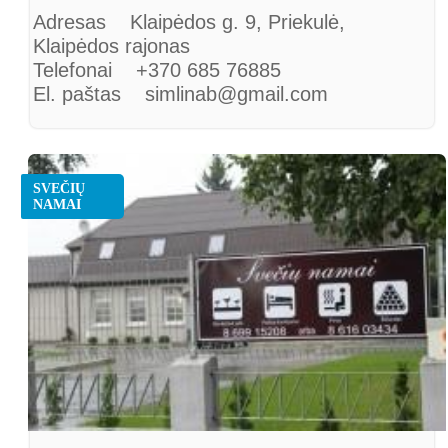
Adresas Klaipėdos g. 9, Priekulė,
Klaipėdos rajonas
Telefonai +370 685 76885
El. paštas simlinab@gmail.com
SVEČIŲ
NAMAI