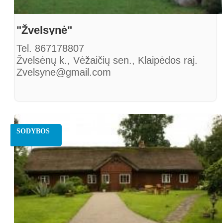
"Žvelsynė"
Tel. 867178807
Žvelsėnų k., Vėžaičių sen., Klaipėdos raj.
Zvelsyne@gmail.com
SODYBOS