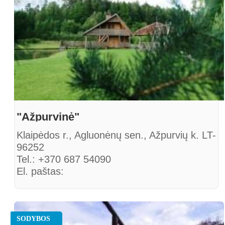
"Ažpurvinė"
Klaipėdos r., Agluonėnų sen., Ažpurvių k. LT-
96252
Tel.: +370 687 54090
El. paštas:
azpurviai@gmail.com
SODYBOS