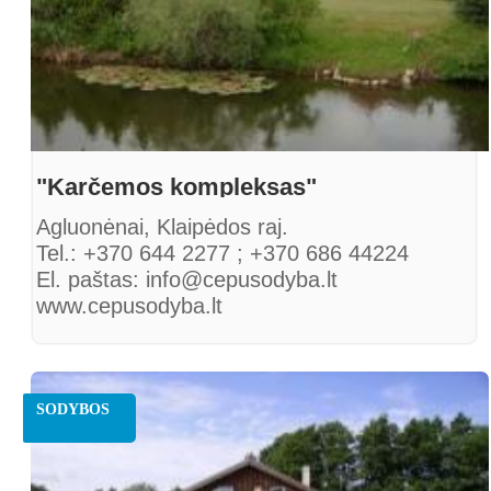
"Karčemos kompleksas"
Agluonėnai, Klaipėdos raj.
Tel.: +370 644 2277 ; +370 686 44224
El. paštas: info@cepusodyba.lt
www.cepusodyba.lt
SODYBOS