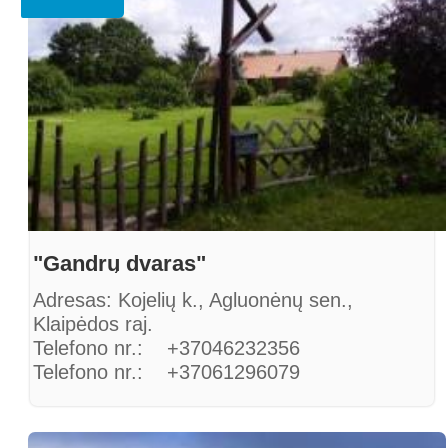
"Gandrų dvaras"
Adresas: Kojelių k., Agluonėnų sen.,
Klaipėdos raj.
Telefono nr.: +37046232356
Telefono nr.: +37061296079