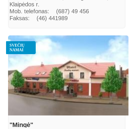
Klaipėdos r.
Mob. telefonas: (687) 49 456
Faksas: (46) 441989
El. paštas: linas.bytautas@yahoo.com
SVEČIŲ
NAMAI
"Mingė"