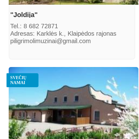
"Joldija"
Tel.: 8 682 72871
Adresas: Karklės k., Klaipėdos rajonas
piligrimolimuzinai@gmail.com
SVEČIŲ
NAMAI