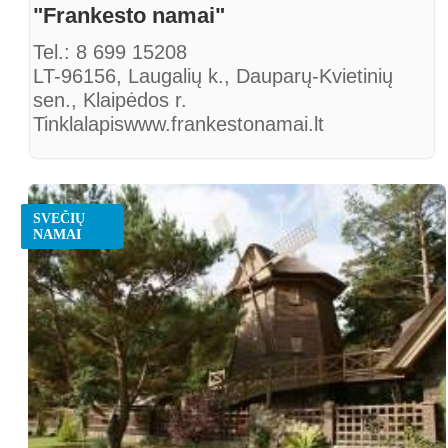
"Frankesto namai"
Tel.: 8 699 15208
LT-96156, Laugalių k., Dauparų-Kvietinių
sen., Klaipėdos r.
Tinklalapiswww.frankestonamai.lt
SVEČIŲ
NAMAI