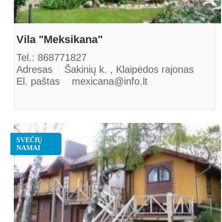
Vila "Meksikana"
Tel.: 868771827
Adresas Šakinių k. , Klaipėdos rajonas
El. paštas mexicana@info.lt
SVEČIŲ
NAMAI