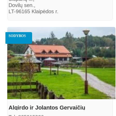
Dovilų sen.,
LT-96165 Klaipėdos r.
http://www.baniuliusodyba.lt
SODYBOS
Algirdo ir Jolantos Gervaičių