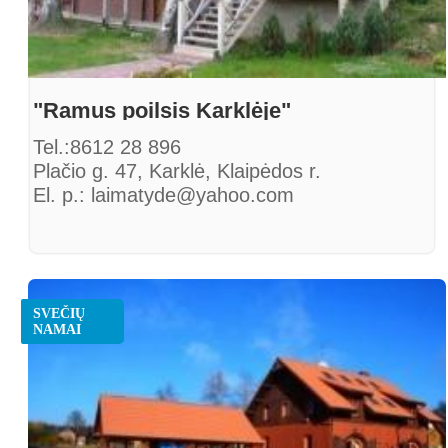
"Ramus poilsis Karklėje"
Tel.:8612 28 896
Plačio g. 47, Karklė, Klaipėdos r.
El. p.: laimatyde@yahoo.com
SVEČIŲ
NAMAI