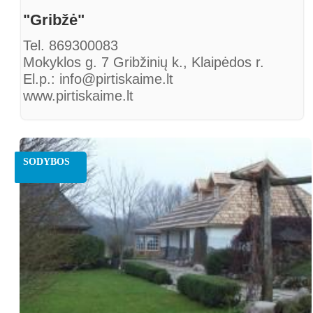
"Gribžė"
Tel. 869300083
Mokyklos g. 7 Gribžinių k., Klaipėdos r.
El.p.: info@pirtiskaime.lt
www.pirtiskaime.lt
SODYBOS