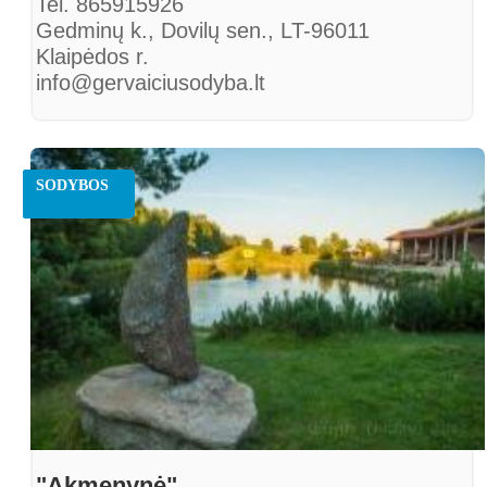
Tel. 865915926
Gedminų k., Dovilų sen., LT-96011
Klaipėdos r.
info@gervaiciusodyba.lt
SODYBOS
"Akmenynė"