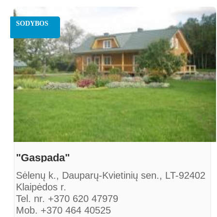
www.sodybasmiltele.lt
SODYBOS
"Gaspada"
Sėlenų k., Dauparų-Kvietinių sen., LT-92402
Klaipėdos r.
Tel. nr. +370 620 47979
Mob. +370 464 40525