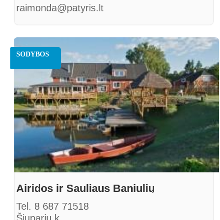
raimonda@patyris.lt
SODYBOS
Airidos ir Sauliaus Baniulių
Tel. 8 687 71518
Šiuparių k.,