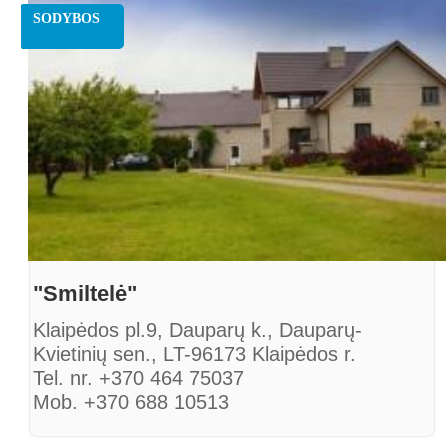
SODYBOS
"Smiltelė"
Klaipėdos pl.9, Dauparų k., Dauparų-
Kvietinių sen., LT-96173 Klaipėdos r.
Tel. nr. +370 464 75037
Mob. +370 688 10513
Faksas. +370 464 75037