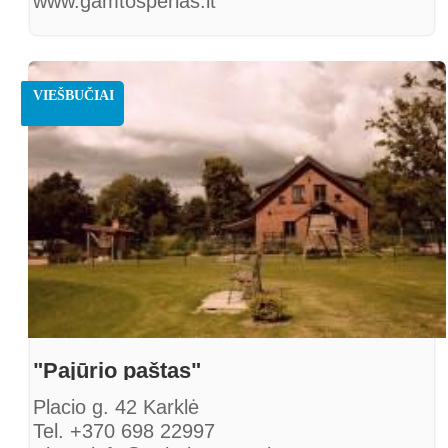
www.gamtosperlas.lt
VIEŠBUČIAI
"Pajūrio paštas"
Placio g. 42 Karklė
Tel. +370 698 22997