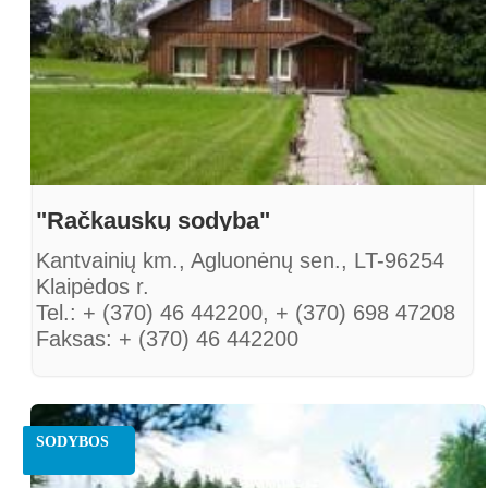
"Račkauskų sodyba"
Kantvainių km., Agluonėnų sen., LT-96254
Klaipėdos r.
Tel.: + (370) 46 442200, + (370) 698 47208
Faksas: + (370) 46 442200
El. paštas: rackauskusodyba@gmail.com
SODYBOS