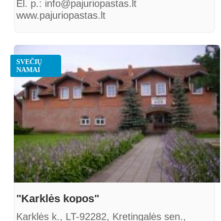
El. p.: info@pajuriopastas.lt
www.pajuriopastas.lt
SVEČIŲ
NAMAI
"Karklės kopos"
Karklės k., LT-92282, Kretingalės sen.,