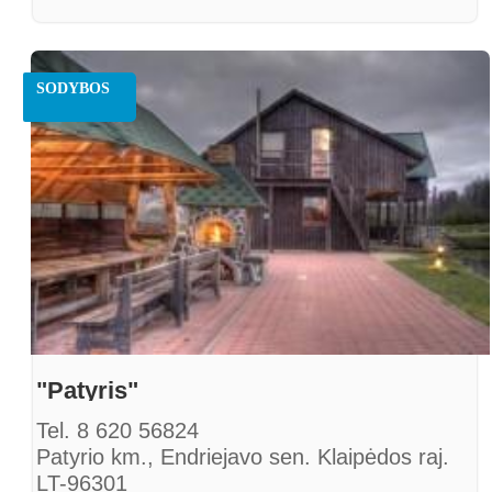
Faksas. +370 464 40525
info@gaspada.lt
www.gaspada.lt
SODYBOS
"Patyris"
Tel. 8 620 56824
Patyrio km., Endriejavo sen. Klaipėdos raj.
LT-96301