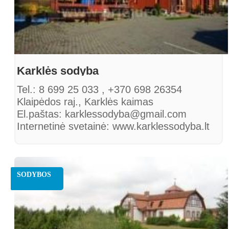
Karklės sodyba
Tel.: 8 699 25 033 , +370 698 26354
Klaipėdos raj., Karklės kaimas
El.paštas: karklessodyba@gmail.com
Internetinė svetainė: www.karklessodyba.lt
SODYBOS