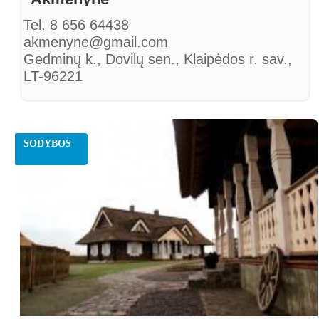
Tel. 8 656 64438
akmenyne@gmail.com
Gedminų k., Dovilų sen., Klaipėdos r. sav.,
LT-96221
SODYBOS