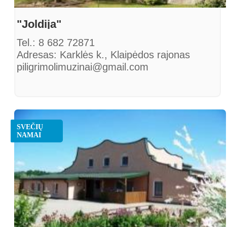
"Joldija"
Tel.: 8 682 72871
Adresas: Karklės k., Klaipėdos rajonas
piligrimolimuzinai@gmail.com
SVEČIŲ
NAMAI