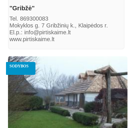
"Gribžė"
Tel. 869300083
Mokyklos g. 7 Gribžinių k., Klaipėdos r.
El.p.: info@pirtiskaime.lt
www.pirtiskaime.lt
SODYBOS