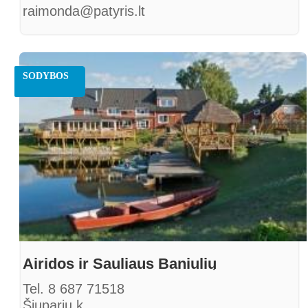
raimonda@patyris.lt
SODYBOS
Airidos ir Sauliaus Baniulių
Tel. 8 687 71518
Šiuparių k.,