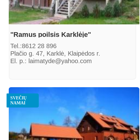
"Ramus poilsis Karklėje"
Tel.:8612 28 896
Plačio g. 47, Karklė, Klaipėdos r.
El. p.: laimatyde@yahoo.com
SVEČIŲ
NAMAI