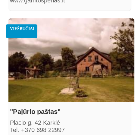
www.gamtosperlas.lt
VIEŠBUČIAI
"Pajūrio paštas"
Placio g. 42 Karklė
Tel. +370 698 22997