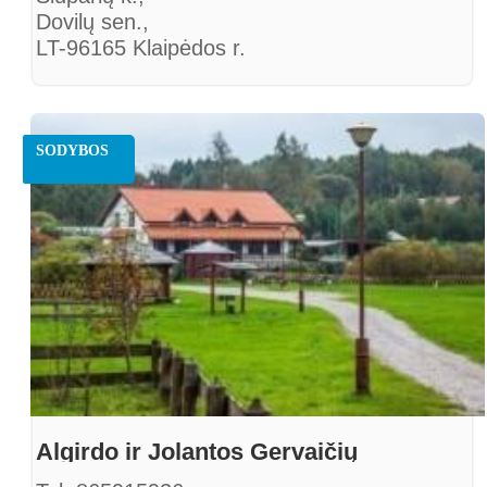
Dovilų sen.,
LT-96165 Klaipėdos r.
http://www.baniuliusodyba.lt
SODYBOS
Algirdo ir Jolantos Gervaičių