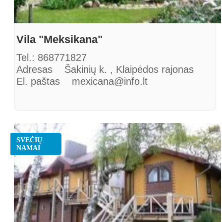
Vila "Meksikana"
Tel.: 868771827
Adresas Šakinių k. , Klaipėdos rajonas
El. paštas mexicana@info.lt
SVEČIŲ
NAMAI