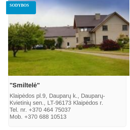
SODYBOS
"Smiltelė"
Klaipėdos pl.9, Dauparų k., Dauparų-
Kvietinių sen., LT-96173 Klaipėdos r.
Tel. nr. +370 464 75037
Mob. +370 688 10513
Faksas. +370 464 75037