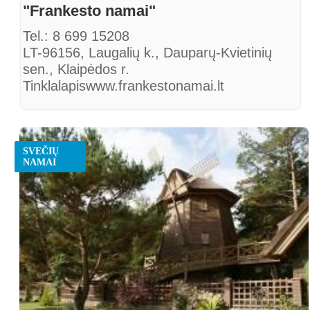
"Frankesto namai"
Tel.: 8 699 15208
LT-96156, Laugalių k., Dauparų-Kvietinių
sen., Klaipėdos r.
Tinklalapiswww.frankestonamai.lt
SVEČIŲ
NAMAI