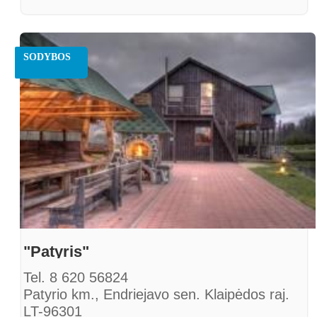
Faksas. +370 464 40525
info@gaspada.lt
www.gaspada.lt
SODYBOS
"Patyris"
Tel. 8 620 56824
Patyrio km., Endriejavo sen. Klaipėdos raj.
LT-96301