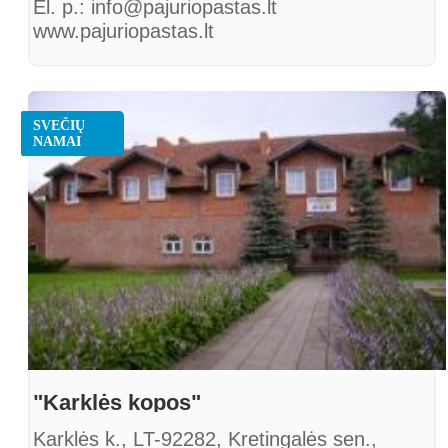
El. p.: info@pajuriopastas.lt
www.pajuriopastas.lt
SVEČIŲ
NAMAI
"Karklės kopos"
Karklės k., LT-92282, Kretingalės sen.,