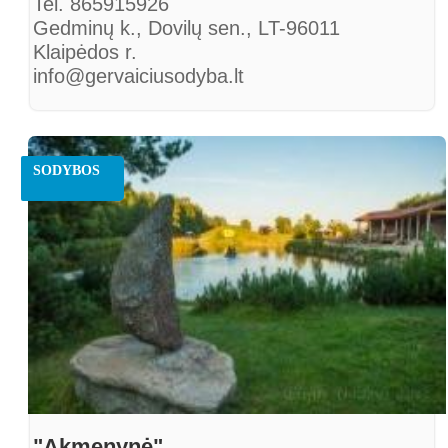
Tel. 865915926
Gedminų k., Dovilų sen., LT-96011
Klaipėdos r.
info@gervaiciusodyba.lt
SODYBOS
"Akmenynė"