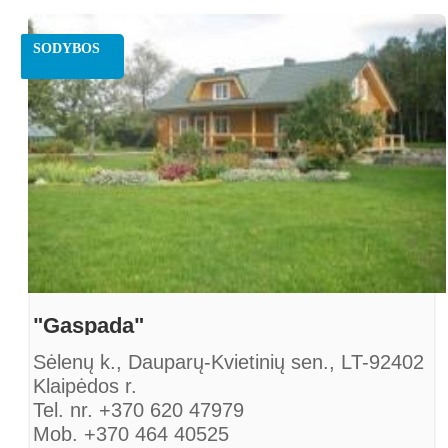
www.sodybasmiltele.lt
SODYBOS
"Gaspada"
Sėlenų k., Dauparų-Kvietinių sen., LT-92402
Klaipėdos r.
Tel. nr. +370 620 47979
Mob. +370 464 40525