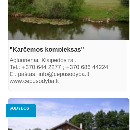
"Karčemos kompleksas"
Agluonėnai, Klaipėdos raj.
Tel.: +370 644 2277 ; +370 686 44224
El. paštas: info@cepusodyba.lt
www.cepusodyba.lt
SODYBOS