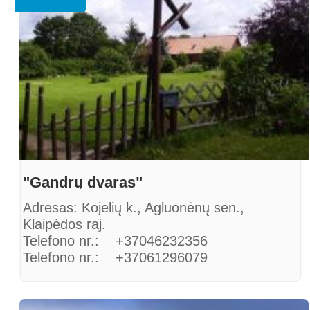
"Gandrų dvaras"
Adresas: Kojelių k., Agluonėnų sen.,
Klaipėdos raj.
Telefono nr.: +37046232356
Telefono nr.: +37061296079