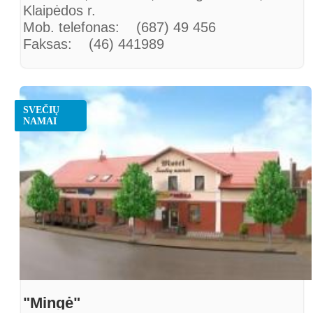
Klaipėdos r.
Mob. telefonas: (687) 49 456
Faksas: (46) 441989
El. paštas: linas.bytautas@yahoo.com
SVEČIŲ
NAMAI
"Mingė"