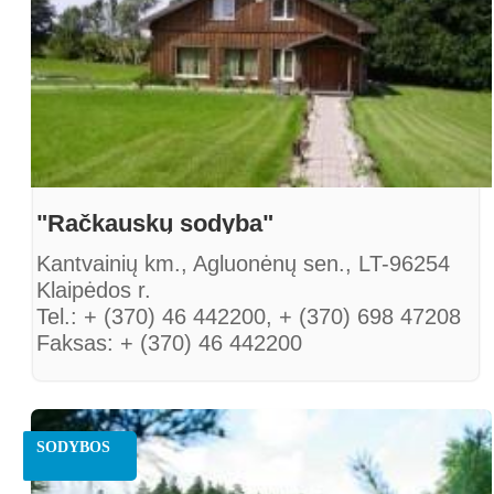
"Račkauskų sodyba"
Kantvainių km., Agluonėnų sen., LT-96254
Klaipėdos r.
Tel.: + (370) 46 442200, + (370) 698 47208
Faksas: + (370) 46 442200
El. paštas: rackauskusodyba@gmail.com
SODYBOS