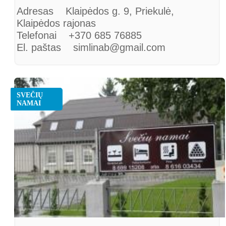
Adresas Klaipėdos g. 9, Priekulė,
Klaipėdos rajonas
Telefonai +370 685 76885
El. paštas simlinab@gmail.com
SVEČIŲ
NAMAI