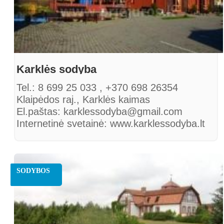
Karklės sodyba
Tel.: 8 699 25 033 , +370 698 26354
Klaipėdos raj., Karklės kaimas
El.paštas: karklessodyba@gmail.com
Internetinė svetainė: www.karklessodyba.lt
SODYBOS