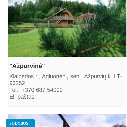
"Ažpurvinė"
Klaipėdos r., Agluonėnų sen., Ažpurvių k. LT-
96252
Tel.: +370 687 54090
El. paštas:
azpurviai@gmail.com
SODYBOS