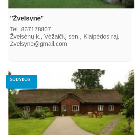
"Žvelsynė"
Tel. 867178807
Žvelsėnų k., Vėžaičių sen., Klaipėdos raj.
Zvelsyne@gmail.com
SODYBOS