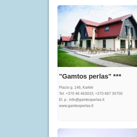
elit, ultricies quis sem nec, laoreet gravida felis
sem turpis, egestas ac turpis sed, dignissim iac
purus. Proin quam metus, bibendum sit amet
elementum nec, pharetra ut purus. In vel gravid
at rutrum nisi. Curabitur risus eros, iaculis a im
at, consequat rhoncus quam
"Gamtos perlas" ***
Placio g. 146, Karklė
Tel. +370 46 463033; +370 687 30700
El. p.: info@gamtosperlas.lt
www.gamtosperlas.lt