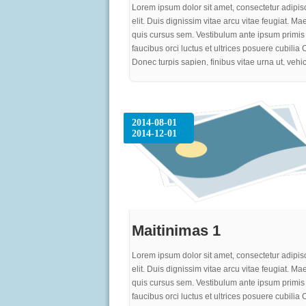
Lorem ipsum dolor sit amet, consectetur adipis
elit. Duis dignissim vitae arcu vitae feugiat. M
quis cursus sem. Vestibulum ante ipsum primis 
faucibus orci luctus et ultrices posuere cubilia 
Donec turpis sapien, finibus vitae urna ut, vehi
efficitur ante. Integer eu neque sed est rutrum v
Mauris eget varius justo. Pellentesque sit amet
aliquet, mattis tortor non, cursus enim. Vestibul
elit, ultricies quis sem nec, laoreet gravida felis
2014-08-01
sem turpis, egestas ac turpis sed, dignissim iac
2014-12-01
purus. Proin quam metus, bibendum sit amet
elementum nec, pharetra ut purus. In vel gravid
at rutrum nisi. Curabitur risus eros, iaculis a im
at, consequat rhoncus quam
Maitinimas 1
Lorem ipsum dolor sit amet, consectetur adipis
elit. Duis dignissim vitae arcu vitae feugiat. M
quis cursus sem. Vestibulum ante ipsum primis 
faucibus orci luctus et ultrices posuere cubilia 