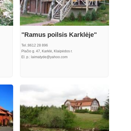
"Ramus poilsis Karklėje"
Tel.:8612 28 896
Plačio g. 47, Karklė, Klaipėdos r.
El. p.: laimatyde@yahoo.com