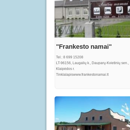
"Frankesto namai"
Tel.: 8 699 15208
LT-96156, Laugalių k., Dauparų-Kvietinių sen.,
Klaipėdos r.
Tinklalapiswww.frankestonamai.lt