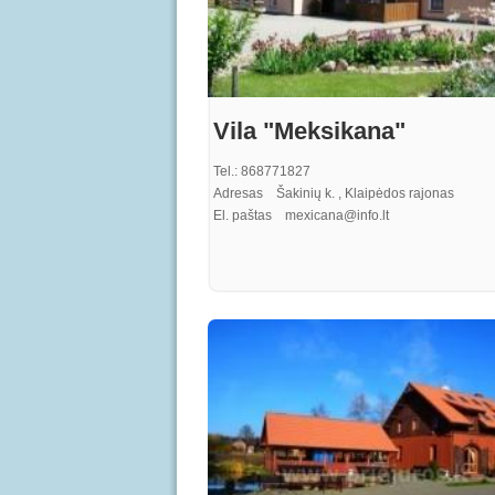
Vila "Meksikana"
Tel.: 868771827
Adresas Šakinių k. , Klaipėdos rajonas
El. paštas mexicana@info.lt