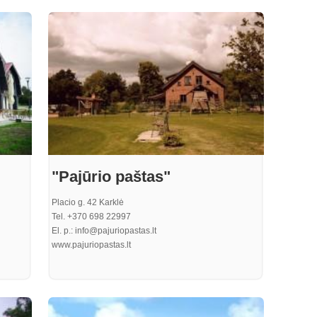
. Nulla
ulis
a odio,
perdiet
"Pajūrio paštas"
Placio g. 42 Karklė
Tel. +370 698 22997
El. p.: info@pajuriopastas.lt
www.pajuriopastas.lt