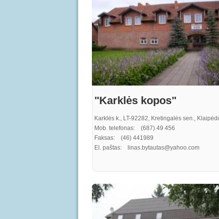
"Karklės kopos"
Karklės k., LT-92282, Kretingalės sen., Klaipėdo
Mob. telefonas: (687) 49 456
Faksas: (46) 441989
El. paštas: linas.bytautas@yahoo.com