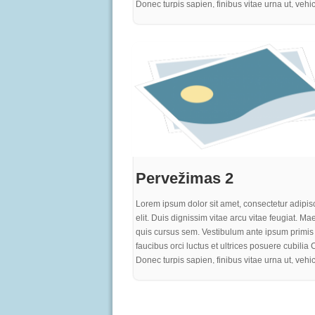
Donec turpis sapien, finibus vitae urna ut, vehi
efficitur ante. Integer eu neque sed est rutrum v
Mauris eget varius justo. Pellentesque sit amet
aliquet, mattis tortor non, cursus enim. Vestibul
elit, ultricies quis sem nec, laoreet gravida felis
sem turpis, egestas ac turpis sed, dignissim iac
purus. Proin quam metus, bibendum sit amet
elementum nec, pharetra ut purus. In vel gravid
at rutrum nisi. Curabitur risus eros, iaculis a im
at, consequat rhoncus quam
Pervežimas 2
Lorem ipsum dolor sit amet, consectetur adipis
elit. Duis dignissim vitae arcu vitae feugiat. M
quis cursus sem. Vestibulum ante ipsum primis 
faucibus orci luctus et ultrices posuere cubilia 
Donec turpis sapien, finibus vitae urna ut, vehi
efficitur ante. Integer eu neque sed est rutrum v
Mauris eget varius justo. Pellentesque sit amet
aliquet, mattis tortor non, cursus enim. Vestibul