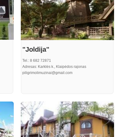
"Joldija"
Tel.: 8 682 72871
Adresas: Karklės k., Klaipėdos rajonas
piligrimolimuzinai@gmail.com