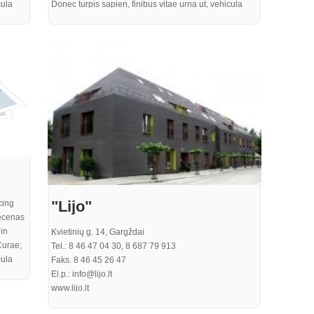
cula
Donec turpis sapien, finibus vitae urna ut, vehicula
arius.
efficitur ante. Integer eu neque sed est rutrum varius.
 ex
Mauris eget varius justo. Pellentesque sit amet ex
um nisi
aliquet, mattis tortor non, cursus enim. Vestibulum nisi
. Nulla
elit, ultricies quis sem nec, laoreet gravida felis. Nulla
ulis
sem turpis, egestas ac turpis sed, dignissim iaculis
purus. Proin quam metus, bibendum sit amet
a odio,
elementum nec, pharetra ut purus. In vel gravida odio,
perdiet
at rutrum nisi. Curabitur risus eros, iaculis a imperdiet
at, consequat rhoncus quam
"Lijo"
cing
aecenas
in
Kvietinių g. 14, Gargždai
Curae;
Tel.: 8 46 47 04 30, 8 687 79 913
cula
Faks. 8 46 45 26 47
arius.
El.p.: info@lijo.lt
 ex
www.lijo.lt
um nisi