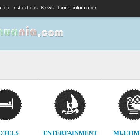
ation
Instructions
News
Tourist information
OTELS
ENTERTAINMENT
MULTIM