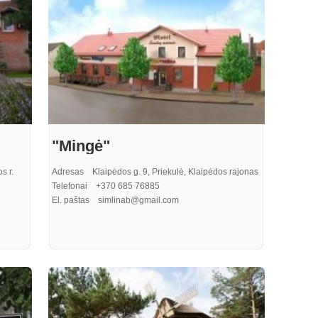
"Mingė"
s r.
Adresas Klaipėdos g. 9, Priekulė, Klaipėdos rajonas
Telefonai +370 685 76885
El. paštas simlinab@gmail.com