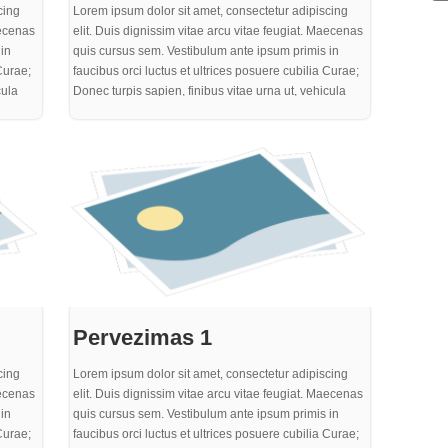
cing
Lorem ipsum dolor sit amet, consectetur adipiscing
aecenas
elit. Duis dignissim vitae arcu vitae feugiat. Maecenas
in
quis cursus sem. Vestibulum ante ipsum primis in
Curae;
faucibus orci luctus et ultrices posuere cubilia Curae;
cula
Donec turpis sapien, finibus vitae urna ut, vehicula
arius.
efficitur ante. Integer eu neque sed est rutrum varius.
 ex
Mauris eget varius justo. Pellentesque sit amet ex
um nisi
aliquet, mattis tortor non, cursus enim. Vestibulum nisi
. Nulla
elit, ultricies quis sem nec, laoreet gravida felis. Nulla
ulis
sem turpis, egestas ac turpis sed, dignissim iaculis
purus. Proin quam metus, bibendum sit amet
a odio,
elementum nec, pharetra ut purus. In vel gravida odio,
perdiet
at rutrum nisi. Curabitur risus eros, iaculis a imperdiet
at, consequat rhoncus quam
Pervezimas 1
cing
Lorem ipsum dolor sit amet, consectetur adipiscing
aecenas
elit. Duis dignissim vitae arcu vitae feugiat. Maecenas
in
quis cursus sem. Vestibulum ante ipsum primis in
Curae;
faucibus orci luctus et ultrices posuere cubilia Curae;