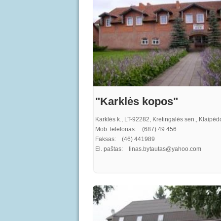
"Karklės kopos"
Karklės k., LT-92282, Kretingalės sen., Klaipėdo
Mob. telefonas: (687) 49 456
Faksas: (46) 441989
El. paštas: linas.bytautas@yahoo.com