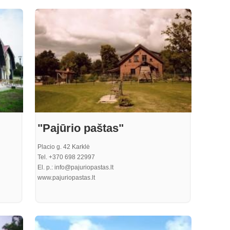
. Nulla
ulis
a odio,
perdiet
"Pajūrio paštas"
Placio g. 42 Karklė
Tel. +370 698 22997
El. p.: info@pajuriopastas.lt
www.pajuriopastas.lt