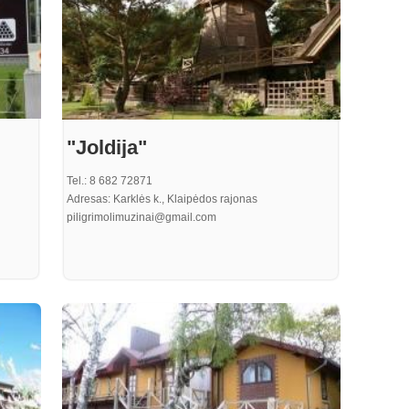
"Joldija"
Tel.: 8 682 72871
Adresas: Karklės k., Klaipėdos rajonas
piligrimolimuzinai@gmail.com