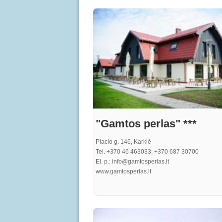
elit, ultricies quis sem nec, laoreet gravida felis
sem turpis, egestas ac turpis sed, dignissim iac
purus. Proin quam metus, bibendum sit amet
elementum nec, pharetra ut purus. In vel gravid
at rutrum nisi. Curabitur risus eros, iaculis a im
at, consequat rhoncus quam
"Gamtos perlas" ***
Placio g. 146, Karklė
Tel. +370 46 463033; +370 687 30700
El. p.: info@gamtosperlas.lt
www.gamtosperlas.lt