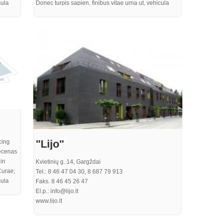
cula
Donec turpis sapien, finibus vitae urna ut, vehicula
arius.
efficitur ante. Integer eu neque sed est rutrum varius.
 ex
Mauris eget varius justo. Pellentesque sit amet ex
um nisi
aliquet, mattis tortor non, cursus enim. Vestibulum nisi
. Nulla
elit, ultricies quis sem nec, laoreet gravida felis. Nulla
ulis
sem turpis, egestas ac turpis sed, dignissim iaculis
purus. Proin quam metus, bibendum sit amet
a odio,
elementum nec, pharetra ut purus. In vel gravida odio,
perdiet
at rutrum nisi. Curabitur risus eros, iaculis a imperdiet
at, consequat rhoncus quam
"Lijo"
cing
aecenas
in
Kvietinių g. 14, Gargždai
Curae;
Tel.: 8 46 47 04 30, 8 687 79 913
cula
Faks. 8 46 45 26 47
arius.
El.p.: info@lijo.lt
 ex
www.lijo.lt
um nisi