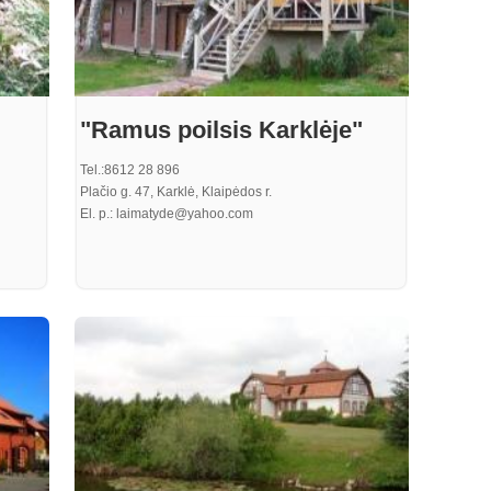
"Ramus poilsis Karklėje"
Tel.:8612 28 896
Plačio g. 47, Karklė, Klaipėdos r.
El. p.: laimatyde@yahoo.com