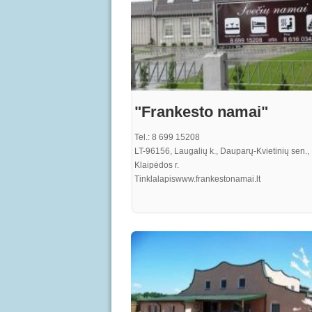
"Frankesto namai"
Tel.: 8 699 15208
LT-96156, Laugalių k., Dauparų-Kvietinių sen.,
Klaipėdos r.
Tinklalapiswww.frankestonamai.lt