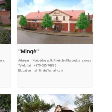
"Mingė"
s r.
Adresas Klaipėdos g. 9, Priekulė, Klaipėdos rajonas
Telefonai +370 685 76885
El. paštas simlinab@gmail.com