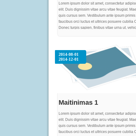
Lorem ipsum dolor sit amet, consectetur adipis
elit. Duis dignissim vitae arcu vitae feugiat. M
quis cursus sem. Vestibulum ante ipsum primis 
faucibus orci luctus et ultrices posuere cubilia 
Donec turpis sapien, finibus vitae urna ut, vehi
efficitur ante. Integer eu neque sed est rutrum v
Mauris eget varius justo. Pellentesque sit amet
aliquet, mattis tortor non, cursus enim. Vestibul
elit, ultricies quis sem nec, laoreet gravida felis
2014-08-01
sem turpis, egestas ac turpis sed, dignissim iac
2014-12-01
purus. Proin quam metus, bibendum sit amet
elementum nec, pharetra ut purus. In vel gravid
at rutrum nisi. Curabitur risus eros, iaculis a im
at, consequat rhoncus quam
Maitinimas 1
Lorem ipsum dolor sit amet, consectetur adipis
elit. Duis dignissim vitae arcu vitae feugiat. M
quis cursus sem. Vestibulum ante ipsum primis 
faucibus orci luctus et ultrices posuere cubilia 