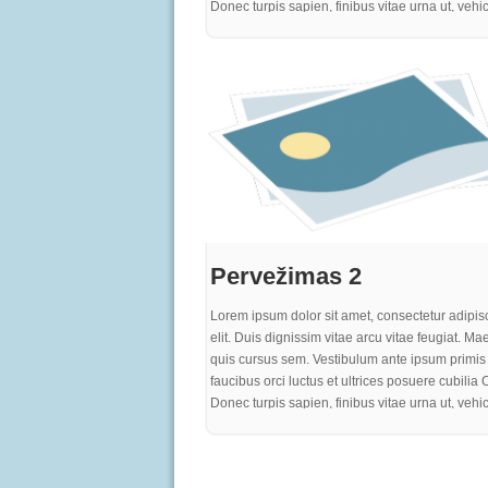
Donec turpis sapien, finibus vitae urna ut, vehi
efficitur ante. Integer eu neque sed est rutrum v
Mauris eget varius justo. Pellentesque sit amet
aliquet, mattis tortor non, cursus enim. Vestibul
elit, ultricies quis sem nec, laoreet gravida felis
sem turpis, egestas ac turpis sed, dignissim iac
purus. Proin quam metus, bibendum sit amet
elementum nec, pharetra ut purus. In vel gravid
at rutrum nisi. Curabitur risus eros, iaculis a im
at, consequat rhoncus quam
Pervežimas 2
Lorem ipsum dolor sit amet, consectetur adipis
elit. Duis dignissim vitae arcu vitae feugiat. M
quis cursus sem. Vestibulum ante ipsum primis 
faucibus orci luctus et ultrices posuere cubilia 
Donec turpis sapien, finibus vitae urna ut, vehi
efficitur ante. Integer eu neque sed est rutrum v
Mauris eget varius justo. Pellentesque sit amet
aliquet, mattis tortor non, cursus enim. Vestibul