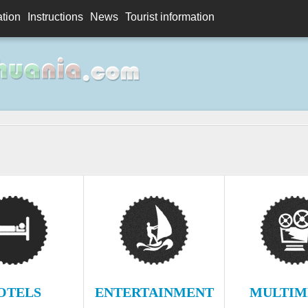
ation
Instructions
News
Tourist information
OTELS
ENTERTAINMENT
MULTIM