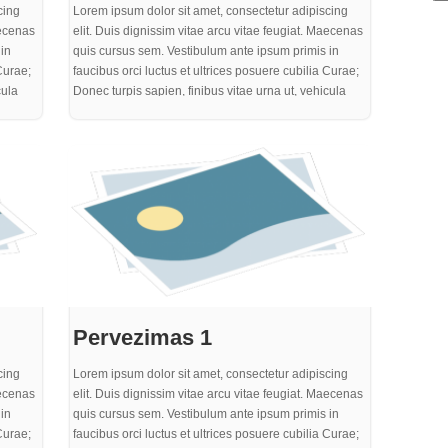
cing
Lorem ipsum dolor sit amet, consectetur adipiscing
aecenas
elit. Duis dignissim vitae arcu vitae feugiat. Maecenas
in
quis cursus sem. Vestibulum ante ipsum primis in
Curae;
faucibus orci luctus et ultrices posuere cubilia Curae;
cula
Donec turpis sapien, finibus vitae urna ut, vehicula
arius.
efficitur ante. Integer eu neque sed est rutrum varius.
 ex
Mauris eget varius justo. Pellentesque sit amet ex
um nisi
aliquet, mattis tortor non, cursus enim. Vestibulum nisi
. Nulla
elit, ultricies quis sem nec, laoreet gravida felis. Nulla
ulis
sem turpis, egestas ac turpis sed, dignissim iaculis
purus. Proin quam metus, bibendum sit amet
a odio,
elementum nec, pharetra ut purus. In vel gravida odio,
perdiet
at rutrum nisi. Curabitur risus eros, iaculis a imperdiet
at, consequat rhoncus quam
Pervezimas 1
cing
Lorem ipsum dolor sit amet, consectetur adipiscing
aecenas
elit. Duis dignissim vitae arcu vitae feugiat. Maecenas
in
quis cursus sem. Vestibulum ante ipsum primis in
Curae;
faucibus orci luctus et ultrices posuere cubilia Curae;