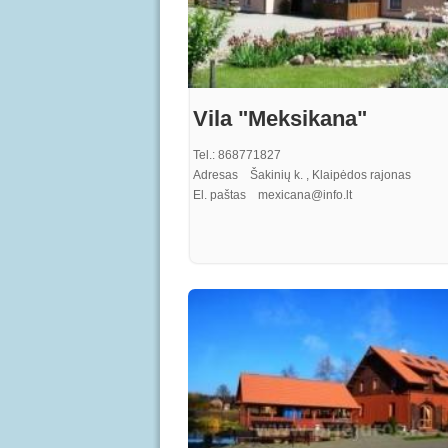
Vila "Meksikana"
Tel.: 868771827
Adresas Šakinių k. , Klaipėdos rajonas
El. paštas mexicana@info.lt